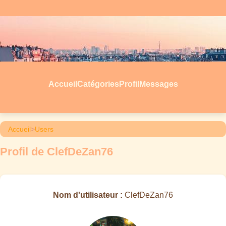
Accueil
Catégories
Profil
Messages
Accueil
>
Users
Profil de ClefDeZan76
Nom d'utilisateur :
ClefDeZan76