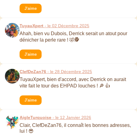
J'aime
TuyauXpert
- le 02 Décembre 2025
Ahah, bien vu Dubois, Derrick serait un atout pour
dénicher la perle rare ! 🤣🕵️
J'aime
ClefDeZan76
- le 28 Décembre 2025
TuyauXpert, bien d'accord, avec Derrick on aurait
vite fait le tour des EHPAD louches ! 🔎 👍
J'aime
AigleTurquoise
- le 12 Janvier 2026
Clair, ClefDeZan76, il connaît les bonnes adresses,
lui ! 😎