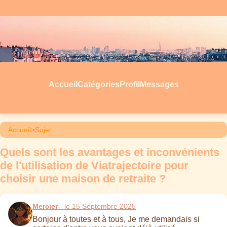
Accueil
Catégories
Profil
Messages
Accueil
>
Sujet
Quels sont les avantages et inconvénients
de l'utilisation de Viatrajectoire pour
choisir une maison de retraite ?
Mercier
- le 15 Septembre 2025
Bonjour à toutes et à tous, Je me demandais si