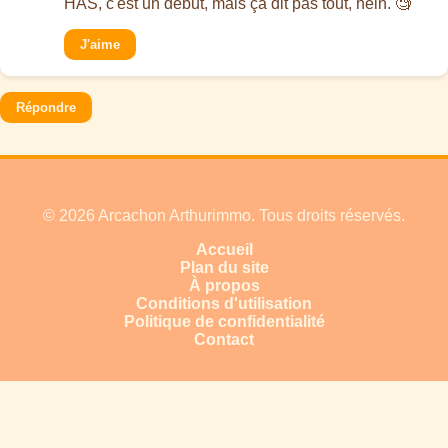
HAS, c'est un début, mais ça dit pas tout, hein. 🧐
J'aime
Répondre
© 2026 Arcachon Arthurimmo. Tous droits réservés.
Accueil
Plan du site
À propos
Conditions d'utilisation
Politique de confidentialité
Contact