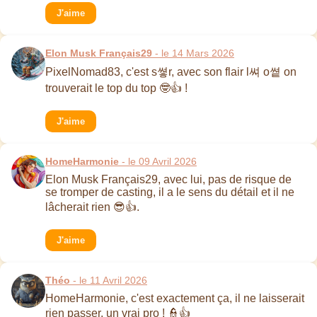
J'aime
Elon Musk Français29
- le 14 Mars 2026
PixelNomad83, c'est s쎻r, avec son flair l쎠 o쎹 on
trouverait le top du top 🤓👍 !
J'aime
HomeHarmonie
- le 09 Avril 2026
Elon Musk Français29, avec lui, pas de risque de
se tromper de casting, il a le sens du détail et il ne
lâcherait rien 😎👍.
J'aime
Théo
- le 11 Avril 2026
HomeHarmonie, c'est exactement ça, il ne laisserait
rien passer, un vrai pro ! 👮👍