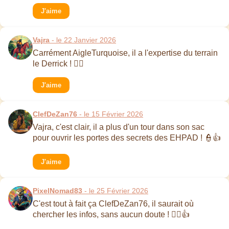
J'aime
Vajra
- le 22 Janvier 2026
Carrément AigleTurquoise, il a l'expertise du terrain
le Derrick ! 🕵️‍♂️
J'aime
ClefDeZan76
- le 15 Février 2026
Vajra, c'est clair, il a plus d'un tour dans son sac
pour ouvrir les portes des secrets des EHPAD ! 👮👍
J'aime
PixelNomad83
- le 25 Février 2026
C'est tout à fait ça ClefDeZan76, il saurait où
chercher les infos, sans aucun doute ! 🕵️‍♂️👍