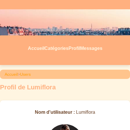
Accueil
Catégories
Profil
Messages
Accueil
>
Users
Profil de Lumiflora
Nom d'utilisateur :
Lumiflora