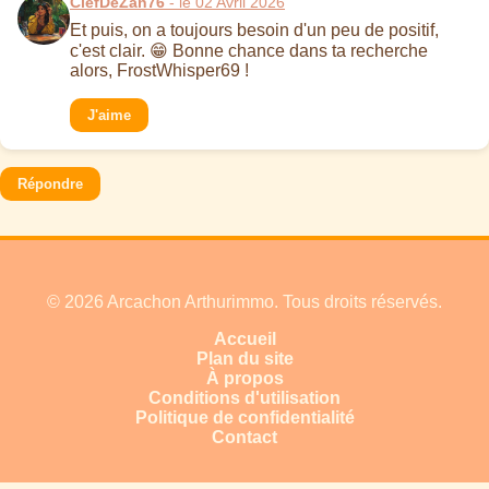
ClefDeZan76
- le 02 Avril 2026
Et puis, on a toujours besoin d'un peu de positif,
c'est clair. 😁 Bonne chance dans ta recherche
alors, FrostWhisper69 !
J'aime
Répondre
© 2026 Arcachon Arthurimmo. Tous droits réservés.
Accueil
Plan du site
À propos
Conditions d'utilisation
Politique de confidentialité
Contact