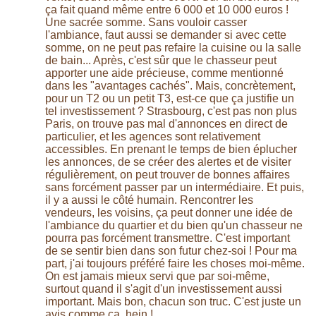
ça fait quand même entre 6 000 et 10 000 euros !
Une sacrée somme. Sans vouloir casser
l'ambiance, faut aussi se demander si avec cette
somme, on ne peut pas refaire la cuisine ou la salle
de bain... Après, c'est sûr que le chasseur peut
apporter une aide précieuse, comme mentionné
dans les "avantages cachés". Mais, concrètement,
pour un T2 ou un petit T3, est-ce que ça justifie un
tel investissement ? Strasbourg, c'est pas non plus
Paris, on trouve pas mal d'annonces en direct de
particulier, et les agences sont relativement
accessibles. En prenant le temps de bien éplucher
les annonces, de se créer des alertes et de visiter
régulièrement, on peut trouver de bonnes affaires
sans forcément passer par un intermédiaire. Et puis,
il y a aussi le côté humain. Rencontrer les
vendeurs, les voisins, ça peut donner une idée de
l'ambiance du quartier et du bien qu'un chasseur ne
pourra pas forcément transmettre. C'est important
de se sentir bien dans son futur chez-soi ! Pour ma
part, j'ai toujours préféré faire les choses moi-même.
On est jamais mieux servi que par soi-même,
surtout quand il s'agit d'un investissement aussi
important. Mais bon, chacun son truc. C'est juste un
avis comme ça, hein !