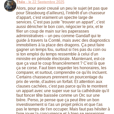
Théo
- le 22 Septembre 2025
Alors, pour avoir creusé un peu le sujet (et pas que
pour Strasbourg d'ailleurs), l'intérêt d'un chasseur
d'appart, c'est vraiment un spectre large de
services. C'est pas juste "trouver un appart", c'est
aussi dénicher le bon coin, négocier le prix, et te
filer un coup de main sur les paperasses
administratives – un peu comme Gandalf qui te
guide à travers la Comté, mais avec des diagnostics
immobiliers à la place des dragons. Ça peut faire
gagner un temps fou, surtout si t'es pas du coin ou
si ton emploi du temps ressemble à celui d'un
ministre en période électorale. Maintenant, est-ce
que ça vaut le coup financièrement ? C'est là que
ça se corse. Faut bien regarder les honoraires, les
comparer, et surtout, comprendre ce qu'ils incluent.
Certains chasseurs prennent un pourcentage du
prix de vente, d'autres un forfait. Et attention aux
clauses cachées, c'est pas parce qu'ils te montrent
un appart avec une super vue sur la cathédrale qu'il
faut foncer tête baissée comme un Orc sur une
bière. Perso, je pense que ça peut être un bon
investissement si t'as un projet précis et que t'as
pas le temps de t'en occuper. Mais faut pas hésiter à
faire jouer la concurrence et à bien se renseigner