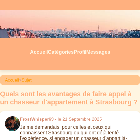
Accueil
Catégories
Profil
Messages
Accueil
>
Sujet
Quels sont les avantages de faire appel à
un chasseur d'appartement à Strasbourg ?
FrostWhisper69
- le 21 Septembre 2025
Je me demandais, pour celles et ceux qui
connaissent Strasbourg ou qui ont déjà tenté
l'expérience, si engager un chasseur d'appart là-